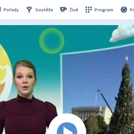
Pořady
Soutěže
Živě
Program
P