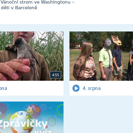
 Vánoční strom ve Washingtonu –
 děti v Barceloně
4:55
rpna
4. srpna