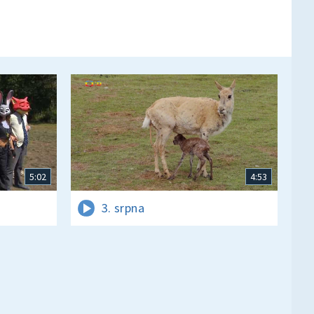
5:02
4:53
3. srpna