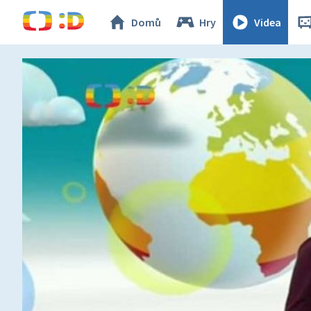
Domů
Hry
Videa