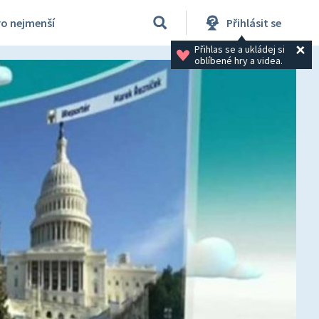
ro nejmenší
Přihlásit se
Přihlas se a ukládej si 
oblíbené hry a videa.