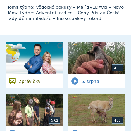
Téma týdne: Vědecké pokusy – Malí zVĚDAvci – Nové
Téma týdne: Adventní tradice – Ceny Přístav České
rady dětí a mládeže – Basketbalový rekord
4:55
Zprávičky
5. srpna
5:02
4:53