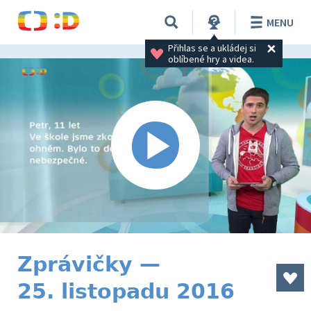
MENU
Přihlas se a ukládej si 
oblíbené hry a videa.
Zprávičky —
25. listopadu 2016