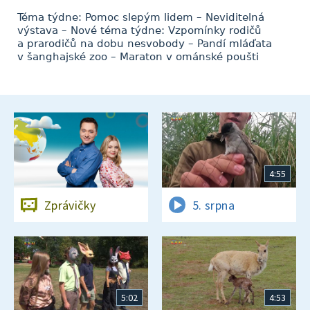
Téma týdne: Pomoc slepým lidem – Neviditelná
výstava – Nové téma týdne: Vzpomínky rodičů
a prarodičů na dobu nesvobody – Pandí mláďata
v šanghajské zoo – Maraton v ománské poušti
4:55
Zprávičky
5. srpna
5:02
4:53