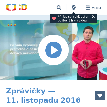
MENU
Přihlas se a ukládej si 
oblíbené hry a videa.
Zprávičky —
11. listopadu 2016