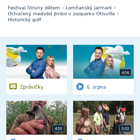
Festival Struny dětem – Lomňanský jarmark –
Ochočený medvěd Jimbo v zooparku Otisville –
Historický golf
4:56
Zprávičky
6. srpna
4:55
5:02