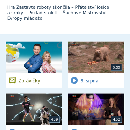
Hra Zastavte roboty skončila – Přátelství losice
a srnky – Poklad století – Šachové Mistrovství
Evropy mládeže
5:00
Zprávičky
9. srpna
4:59
4:52