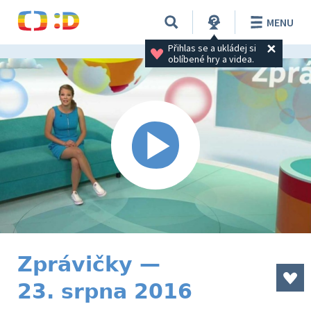
MENU
Přihlas se a ukládej si 
oblíbené hry a videa.
Zprávičky —
23. srpna 2016