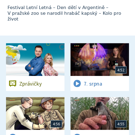
Festival Letní Letná – Den dětí v Argentině –
V pražské zoo se narodil hrabáč kapský – Kolo pro
život
4:52
Zprávičky
7. srpna
4:56
4:55