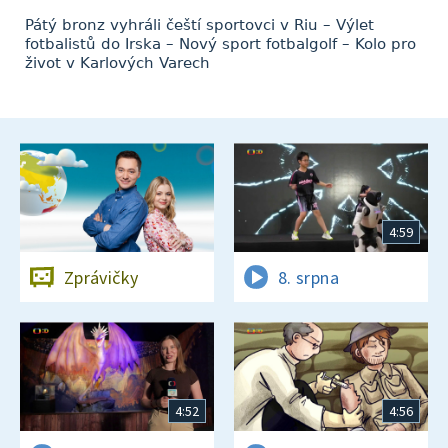
Pátý bronz vyhráli čeští sportovci v Riu – Výlet
fotbalistů do Irska – Nový sport fotbalgolf – Kolo pro
život v Karlových Varech
4:59
Zprávičky
8. srpna
4:52
4:56