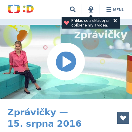
MENU
Přihlas se a ukládej si 
oblíbené hry a videa.
Zprávičky —
15. srpna 2016