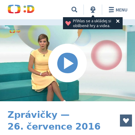
MENU
Přihlas se a ukládej si 
oblíbené hry a videa.
Zprávičky —
26. července 2016