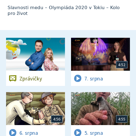
Slavnosti medu – Olympiáda 2020 v Tokiu – Kolo
pro život
4:52
Zprávičky
7. srpna
4:56
4:55
6. srpna
5. srpna