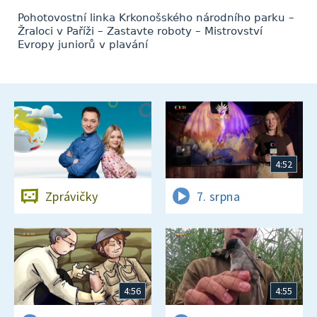
Pohotovostní linka Krkonošského národního parku –
Žraloci v Paříži – Zastavte roboty – Mistrovství
Evropy juniorů v plavání
4:52
Zprávičky
7. srpna
4:56
4:55