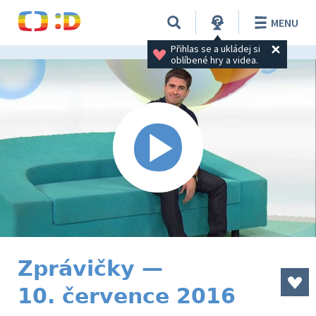
MENU
Přihlas se a ukládej si 
oblíbené hry a videa.
Zprávičky —
10. července 2016