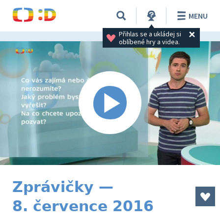
MENU
Přihlas se a ukládej si 
oblíbené hry a videa.
Zprávičky —
8. července 2016