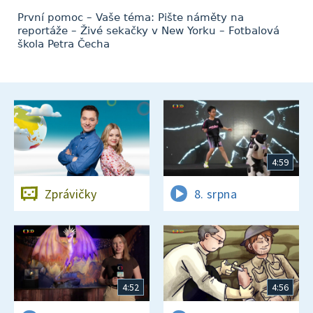
První pomoc – Vaše téma: Pište náměty na
reportáže – Živé sekačky v New Yorku – Fotbalová
škola Petra Čecha
4:59
Zprávičky
8. srpna
4:52
4:56