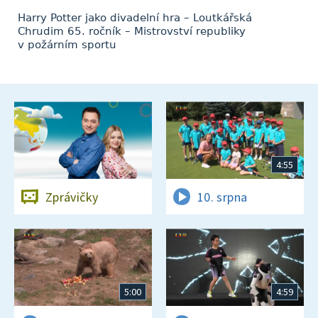
Harry Potter jako divadelní hra – Loutkářská
Chrudim 65. ročník – Mistrovství republiky
v požárním sportu
4:55
Zprávičky
10. srpna
5:00
4:59