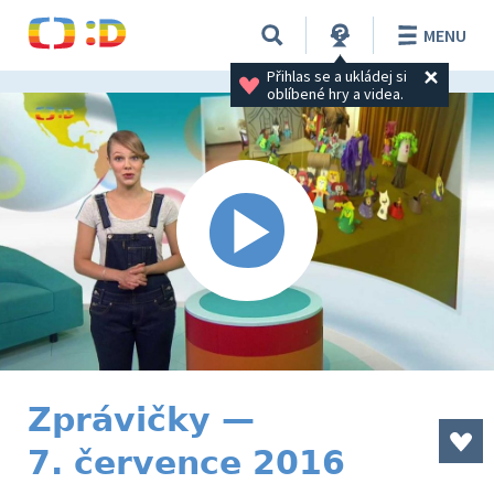
MENU
Přihlas se a ukládej si 
oblíbené hry a videa.
Zprávičky —
7. července 2016