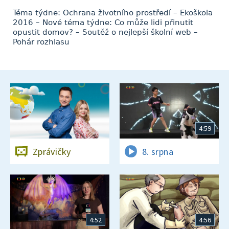
Téma týdne: Ochrana životního prostředí – Ekoškola
2016 – Nové téma týdne: Co může lidi přinutit
opustit domov? – Soutěž o nejlepší školní web –
Pohár rozhlasu
4:59
Zprávičky
8. srpna
4:52
4:56