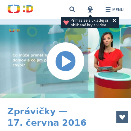
MENU
Přihlas se a ukládej si 
oblíbené hry a videa.
Zprávičky —
17. června 2016