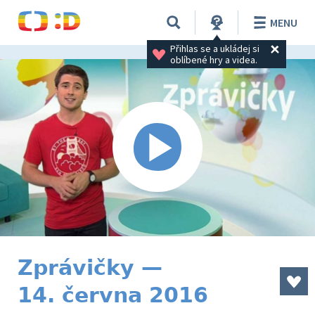
MENU
Přihlas se a ukládej si 
oblíbené hry a videa.
Zprávičky —
14. června 2016