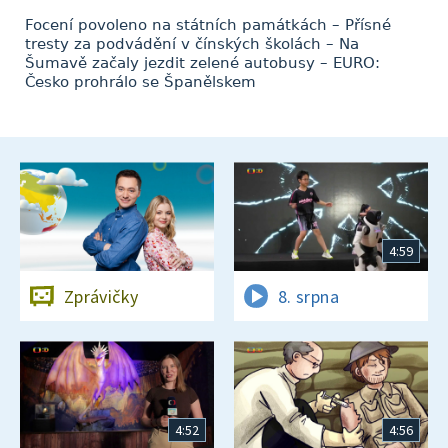
Focení povoleno na státních památkách – Přísné
tresty za podvádění v čínských školách – Na
Šumavě začaly jezdit zelené autobusy – EURO:
Česko prohrálo se Španělskem
4:59
Zprávičky
8. srpna
4:52
4:56