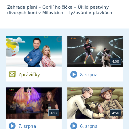
Zahrada písní – Gorilí holčička – Úklid pastviny
divokých koní v Milovicích – Lyžování v plavkách
4:59
Zprávičky
8. srpna
4:52
4:56
7. srpna
6. srpna