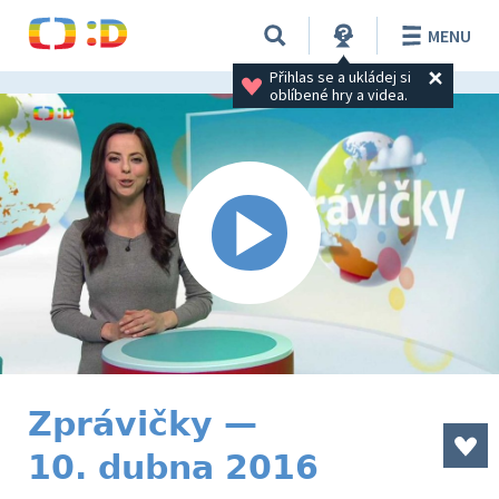
MENU
Přihlas se a ukládej si 
oblíbené hry a videa.
Zprávičky —
10. dubna 2016