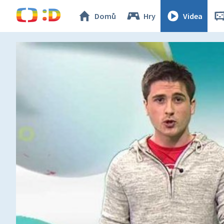
Domů
Hry
Videa