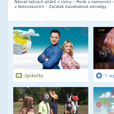
Návrat tažných ptáků z ciziny – Poník v nemocnici 
v Bohuslavicích – Začátek baseballové extraligy
Zprávičky
7. s