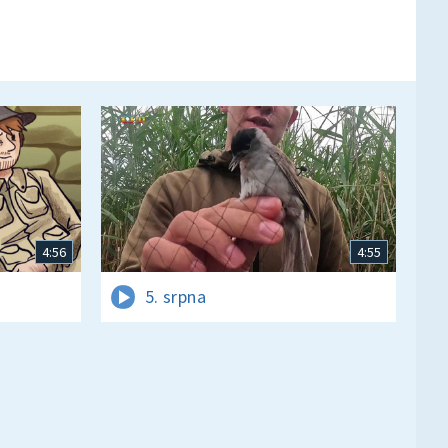
4:56
4:55
5. srpna