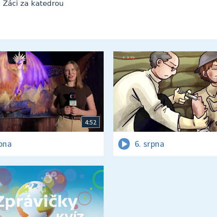
– Žáci za katedrou
4:52
rpna
6. srpna