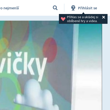
ro nejmenší
Přihlásit se
Přihlas se a ukládej si 
oblíbené hry a videa.