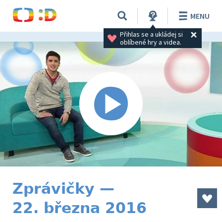
MENU
Přihlas se a ukládej si 
oblíbené hry a videa.
Zprávičky —
22. března 2016