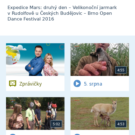
Expedice Mars: druhý den – Velikonoční jarmark
v Rudolfově u Českých Budějovic – Brno Open
Dance Festival 2016
4:55
Zprávičky
5. srpna
5:02
4:53