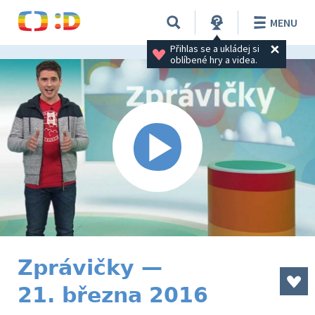
MENU
Přihlas se a ukládej si 
oblíbené hry a videa.
Zprávičky —
21. března 2016