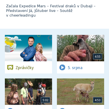
Začala Expedice Mars – Festival draků v Dubaji –
Představení Já, Jůtuber live – Soutěž
v cheerleadingu
4:55
Zprávičky
5. srpna
5:02
4:53