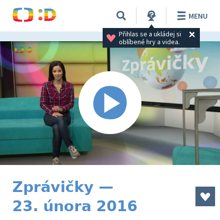
MENU
Přihlas se a ukládej si 
oblíbené hry a videa.
Zprávičky —
23. února 2016