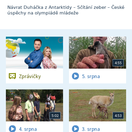
Návrat Duháčka z Antarktidy – Sčítání zeber – České
úspěchy na olympiádě mládeže
4:55
Zprávičky
5. srpna
5:02
4:53
4. srpna
3. srpna