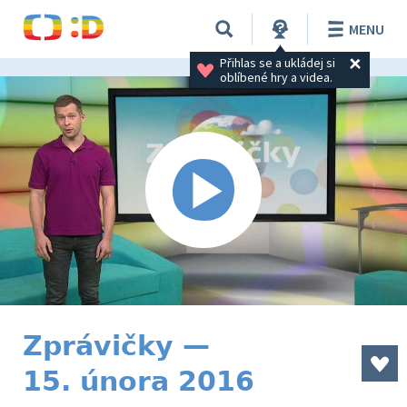
MENU
Přihlas se a ukládej si 
oblíbené hry a videa.
Zprávičky —
15. února 2016