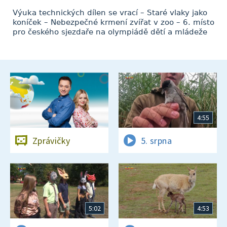
Výuka technických dílen se vrací – Staré vlaky jako
koníček – Nebezpečné krmení zvířat v zoo – 6. místo
pro českého sjezdaře na olympiádě dětí a mládeže
4:55
Zprávičky
5. srpna
5:02
4:53