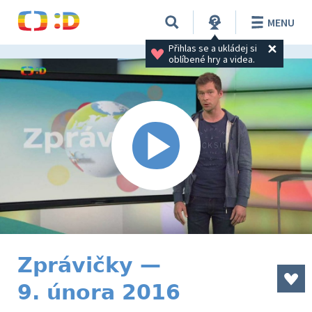
MENU
Přihlas se a ukládej si 
oblíbené hry a videa.
Zprávičky —
9. února 2016