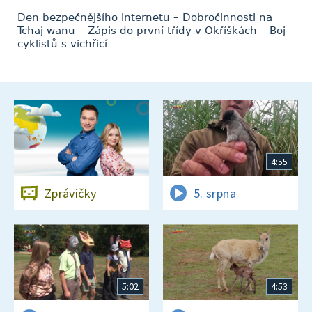
Den bezpečnějšího internetu – Dobročinnosti na
Tchaj-wanu – Zápis do první třídy v Okříškách – Boj
cyklistů s vichřicí
4:55
Zprávičky
5. srpna
5:02
4:53