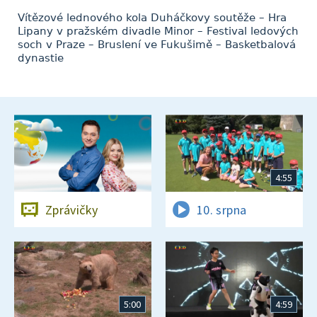
Vítězové lednového kola Duháčkovy soutěže – Hra
Lipany v pražském divadle Minor – Festival ledových
soch v Praze – Bruslení ve Fukušimě – Basketbalová
dynastie
4:55
Zprávičky
10. srpna
5:00
4:59