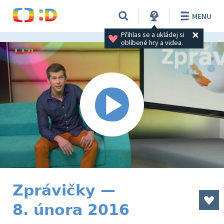
MENU
Přihlas se a ukládej si 
oblíbené hry a videa.
Zprávičky —
8. února 2016