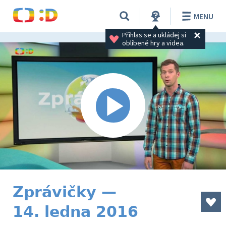
MENU
Přihlas se a ukládej si 
oblíbené hry a videa.
Zprávičky —
14. ledna 2016