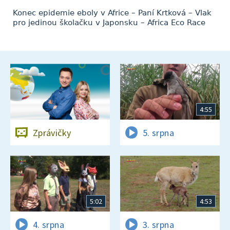
Konec epidemie eboly v Africe – Paní Krtková – Vlak
pro jedinou školačku v Japonsku – Africa Eco Race
4:55
Zprávičky
5. srpna
5:02
4:53
4. srpna
3. srpna