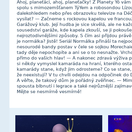
Ahoj, planeťáci, ahoj, planeťačky! Z Planety Yó vá
spolu s mimozemšťanem TýYem a robosondou Lízou
dalekohledem nebo přes obrazovku televize na Déč
vysílat? — Začneme s rockovou kapelou ve franc
Garážový klub. Její hudba je sice skvělá, ale ne kaž
sousedství garáže, kde kapela zkouší, se ji pokouše
nejroztodivnějšími způsoby. S čím asi přijdou právě
je normálka? Jistě! Seriál Normálka přináší ta nejp
nesourodé bandy postav v čele se sojkou Morecha
tady děje nepochopíte a ani se o to nesnažte. Vrch
přímo do vašich hlav! — A nakonec zdravá výživa p
si někdy vymyslel kamaráda na hraní, kterého ostat
kamarády stane, když jim odrosteme? Co se stane,
že neexistují? V tu chvíli odejdou na odpočinek 
A věřte, že takový dům je pořádný zvěřinec. — Mim
spousta blbnutí i legrace a také nejrůznější zajíma
Mějte se nesmírně vesmírně!