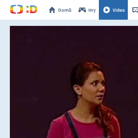
Domů
Hry
Videa