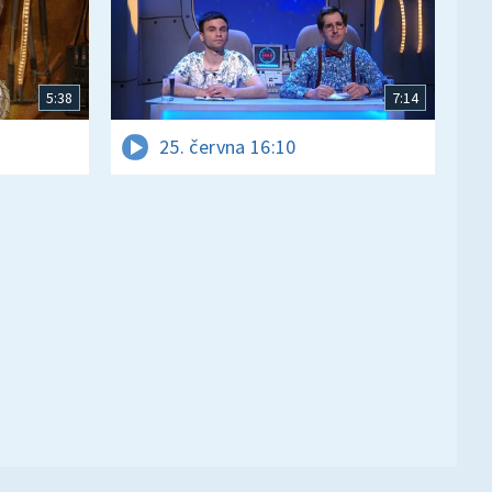
5:38
7:14
25. června 16:10