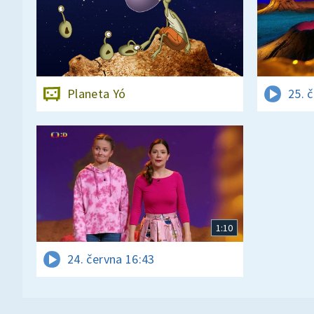
Planeta Yó
25. 
1:10
24. června 16:43