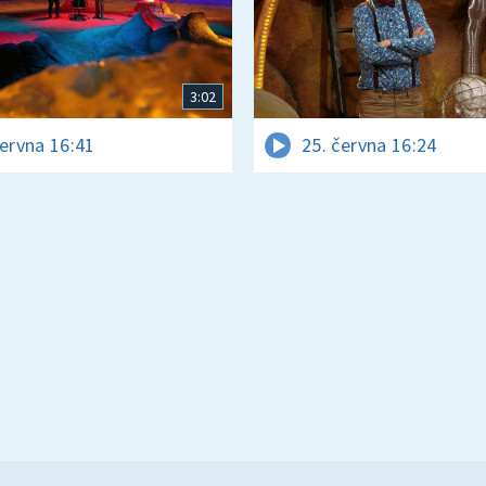
3:02
června 16:41
25. června 16:24