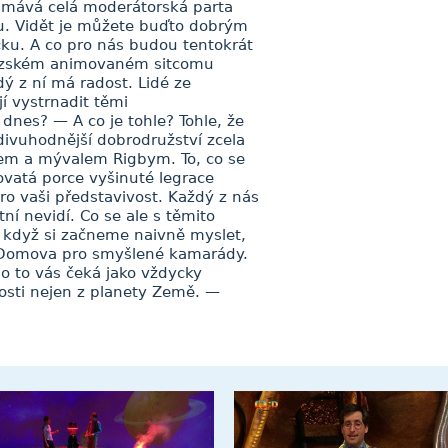
m mává celá moderátorská parta
. Vidět je můžete buďto dobrým
ku. A co pro nás budou tentokrát
ouzském animovaném sitcomu
dý z ní má radost. Lidé ze
jí vystrnadit těmi
 dnes? — A co je tohle? Tohle, že
odivuhodnější dobrodružství zcela
iem a mývalem Rigbym. To, co se
ovatá porce vyšinuté legrace
ro vaši představivost. Každý z nás
ní nevidí. Co se ale s těmito
 když si začneme naivně myslet,
do Domova pro smyšlené kamarády.
o to vás čeká jako vždycky
vosti nejen z planety Země. —