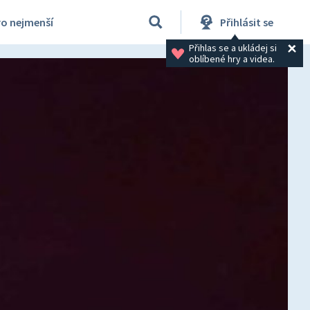
ro nejmenší
Přihlásit se
Přihlas se a ukládej si 
oblíbené hry a videa.