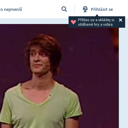
ro nejmenší
Přihlásit se
Přihlas se a ukládej si 
oblíbené hry a videa.