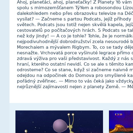
Ahoj, planeťáci, ahoj, planeťačky! Z Planety Yó vá
spolu s mimozemšťanem TýYem a robosondou Lízou
dalekohledem nebo přes obrazovku televize na Déč
vysílat? — Začneme s partou Podcats, jejíž příhod
světech. Podcats jsou totiž nejen skvělá kapela, jej
cestovatelů po počítačových hrách. S Podcats se ta
než kdy jindy! — A co je tohle? Tohle, že je normálka
nejpodivuhodnější dobrodružství zcela nesourodé b
Morechaiem a mývalem Rigbym. To, co se tady děje
nesnažte. Vrchovatá porce vyšinuté legrace přímo 
zdravá výživa pro vaši představivost. Každý z nás
hraní, kterého ostatní nevidí. Co se ale s těmito k
odrosteme? Co se stane, když si začneme naivně mys
odejdou na odpočinek do Domova pro smyšlené kam
pořádný zvěřinec. — Mimo to vás čeká jako vždycky 
nejrůznější zajímavosti nejen z planety Země. — M