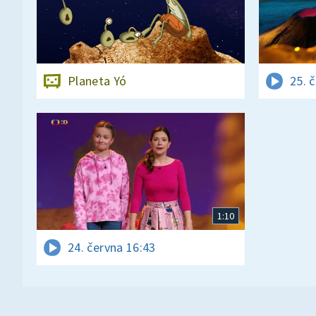
Planeta Yó
25. 
1:10
24. června 16:43