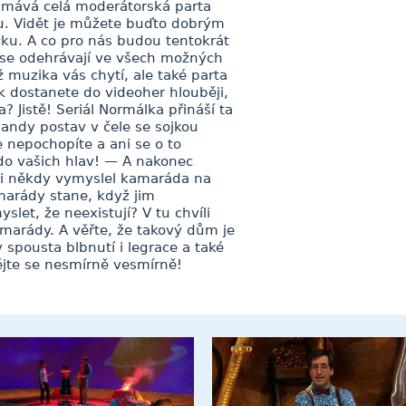
m mává celá moderátorská parta
. Vidět je můžete buďto dobrým
ku. A co pro nás budou tentokrát
y se odehrávají ve všech možných
íž muzika vás chytí, ale také parta
k dostanete do videoher hlouběji,
? Jistě! Seriál Normálka přináší ta
andy postav v čele se sojkou
 nepochopíte a ani se o to
do vašich hlav! — A nakonec
 si někdy vymyslel kamaráda na
amarády stane, když jim
let, že neexistují? V tu chvíli
arády. A věřte, že takový dům je
spousta blbnutí i legrace a také
ějte se nesmírně vesmírně!