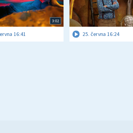
3:02
června 16:41
25. června 16:24