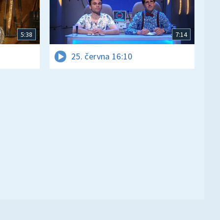
5:38
7:14
25. června 16:10