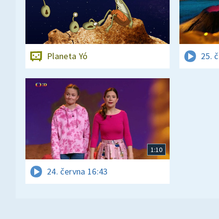
Planeta Yó
25. 
1:10
24. června 16:43