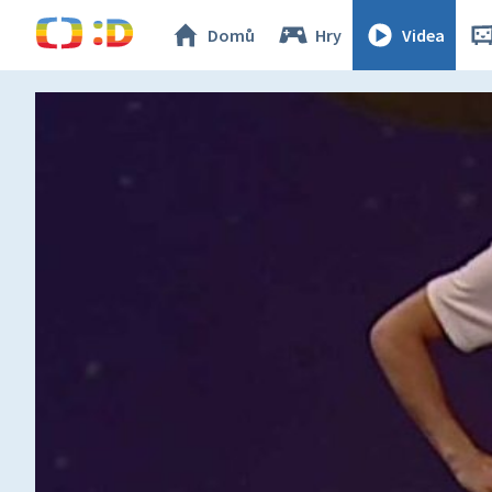
Domů
Hry
Videa