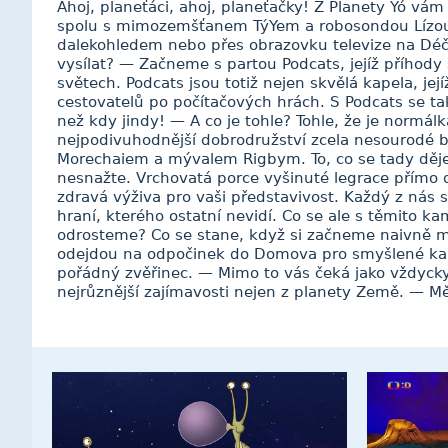
Ahoj, planeťáci, ahoj, planeťačky! Z Planety Yó vá
spolu s mimozemšťanem TýYem a robosondou Lízou
dalekohledem nebo přes obrazovku televize na Déč
vysílat? — Začneme s partou Podcats, jejíž příhod
světech. Podcats jsou totiž nejen skvělá kapela, jej
cestovatelů po počítačových hrách. S Podcats se ta
než kdy jindy! — A co je tohle? Tohle, že je normálka
nejpodivuhodnější dobrodružství zcela nesourodé b
Morechaiem a mývalem Rigbym. To, co se tady děje
nesnažte. Vrchovatá porce vyšinuté legrace přímo 
zdravá výživa pro vaši představivost. Každý z nás
hraní, kterého ostatní nevidí. Co se ale s těmito k
odrosteme? Co se stane, když si začneme naivně mys
odejdou na odpočinek do Domova pro smyšlené kam
pořádný zvěřinec. — Mimo to vás čeká jako vždycky 
nejrůznější zajímavosti nejen z planety Země. — M