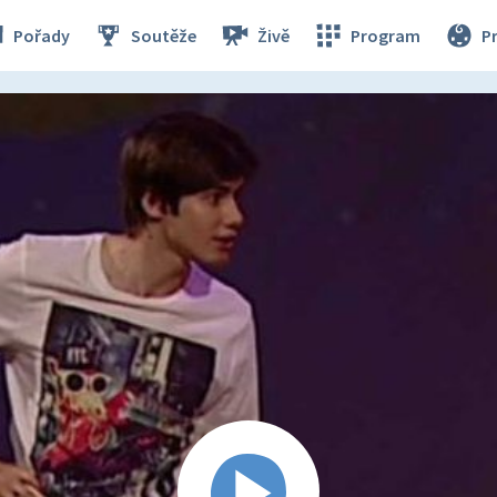
Pořady
Soutěže
Živě
Program
P