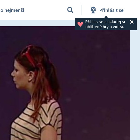
ro nejmenší
Přihlásit se
Přihlas se a ukládej si 
oblíbené hry a videa.