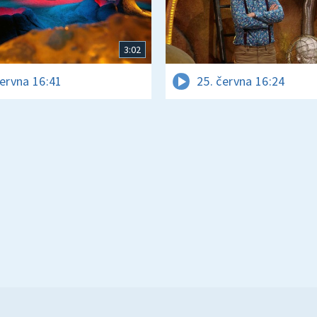
3:02
června 16:41
25. června 16:24