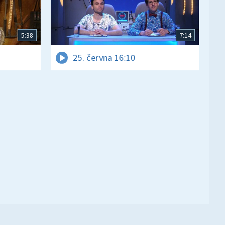
5:38
7:14
25. června 16:10