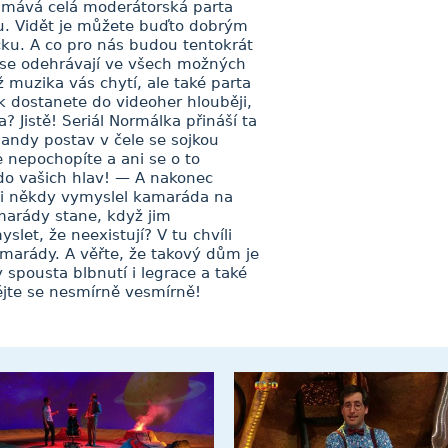
m mává celá moderátorská parta
. Vidět je můžete buďto dobrým
ku. A co pro nás budou tentokrát
y se odehrávají ve všech možných
íž muzika vás chytí, ale také parta
k dostanete do videoher hlouběji,
? Jistě! Seriál Normálka přináší ta
andy postav v čele se sojkou
 nepochopíte a ani se o to
do vašich hlav! — A nakonec
 si někdy vymyslel kamaráda na
amarády stane, když jim
let, že neexistují? V tu chvíli
arády. A věřte, že takový dům je
spousta blbnutí i legrace a také
ějte se nesmírně vesmírně!