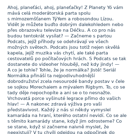
Ahoj, planeťáci, ahoj, planeťačky! Z Planety Yó vám
mává celá moderátorská parta spolu
s mimozemšťanem TýYem a robosondou Lízou.
Vidět je můžete buďto dobrým dalekohledem nebo
přes obrazovku televize na Déčku. A co pro nás
budou tentokrát vysílat? — Začneme s partou
Podcats, jejíž příhody se odehrávají ve všech
možných světech. Podcats jsou totiž nejen skvělá
kapela, jejíž muzika vás chytí, ale také parta
cestovatelů po počítačových hrách. S Podcats se tak
dostanete do videoher hlouběji, než kdy jindy! —
A co je tohle? Tohle, že je normálka? Jistě! Seriál
Normálka přináší ta nejpodivuhodnější
dobrodružství zcela nesourodé bandy postav v čele
se sojkou Morechaiem a mývalem Rigbym. To, co se
tady děje nepochopíte a ani se o to nesnažte.
Vrchovatá porce vyšinuté legrace přímo do vašich
hlav! — A nakonec zdravá výživa pro vaši
představivost. Každý z nás si někdy vymyslel
kamaráda na hraní, kterého ostatní nevidí. Co se ale
s těmito kamarády stane, když jim odrosteme? Co
se stane, když si začneme naivně myslet, že
neexistují? V tu chvíli odejdou na odpočinek do