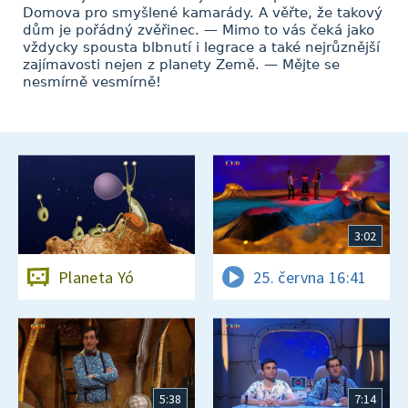
Domova pro smyšlené kamarády. A věřte, že takový
dům je pořádný zvěřinec. — Mimo to vás čeká jako
vždycky spousta blbnutí i legrace a také nejrůznější
zajímavosti nejen z planety Země. — Mějte se
nesmírně vesmírně!
3:02
Planeta Yó
25. června 16:41
5:38
7:14