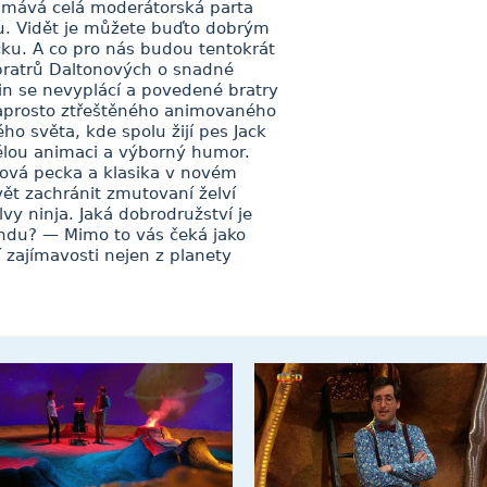
m mává celá moderátorská parta
. Vidět je můžete buďto dobrým
ku. A co pro nás budou tentokrát
bratrů Daltonových o snadné
čin se nevyplácí a povedené bratry
naprosto ztřeštěného animovaného
ho světa, kde spolu žijí pes Jack
vělou animaci a výborný humor.
dová pecka a klasika v novém
ět zachránit zmutovaní želví
vy ninja. Jaká dobrodružství je
bandu? — Mimo to vás čeká jako
í zajímavosti nejen z planety