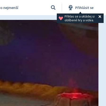
ro nejmenší
Přihlásit se
Přihlas se a ukládej si 
oblíbené hry a videa.