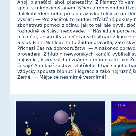
Ahoj, planeťáci, ahoj, planeťačky! Z Planety Yó vá
spolu s mimozemšťanem TýYem a robosondou Lízou
dalekohledem nebo přes obrazovku televize na Déč
vysílat? — Pro začátek to budou ztřeštěné pokusy 
zbohatnutí pomocí zločinu. Jak to tak ale bývá, zlo
rozhodně ke štěstí nedovede. — Následuje porce 
bláznění, absurdity a nečekaných situací z kouzelné
a kluk Finn. Nehledejte tu žádná pravidla, zato sk
Přichází Čas na dobrodružství. — A nakonec oprav
provedení. Z hlubin newyorských kanálů vybíhají sv
bojovníci, které všichni známe a máme rádi jako Žel
čekají? A dokáží zastavit zlotřilého Trhače a jeho 
vždycky spousta blbnutí i legrace a také nejrůznějš
Země. — Mějte se nesmírně vesmírně!