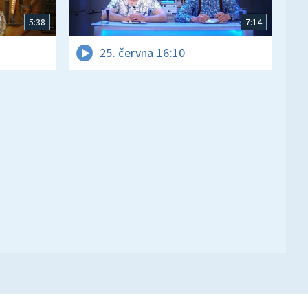
5:38
7:14
25. června 16:10