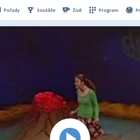
Pořady
Soutěže
Živě
Program
P