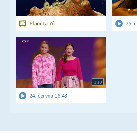
Planeta Yó
25. 
1:10
24. června 16:43