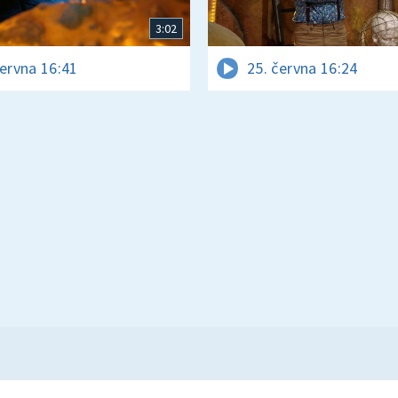
3:02
června 16:41
25. června 16:24