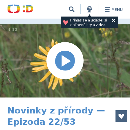
MENU
Přihlas se a ukládej si 
oblíbené hry a videa.
Novinky z přírody —
Epizoda 22/53