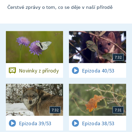
Čerstvé zprávy o tom, co se děje v naší přírodě
7:32
Novinky z přírody
Epizoda 40/53
7:32
7:31
Epizoda 39/53
Epizoda 38/53