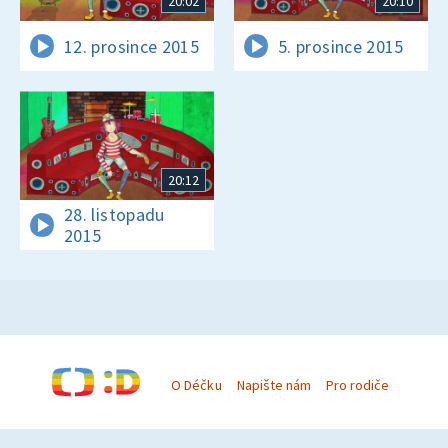
20:02
20:10
12. prosince 2015
5. prosince 2015
20:12
28. listopadu
2015
O Déčku
Napište nám
Pro rodiče
© Česká televize 1996–2026
O cookies na Déčku