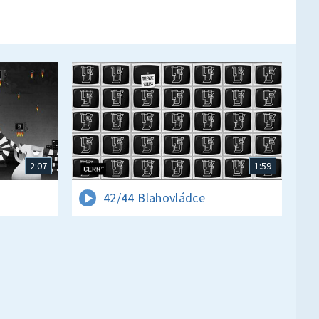
2:07
1:59
42/44 Blahovládce