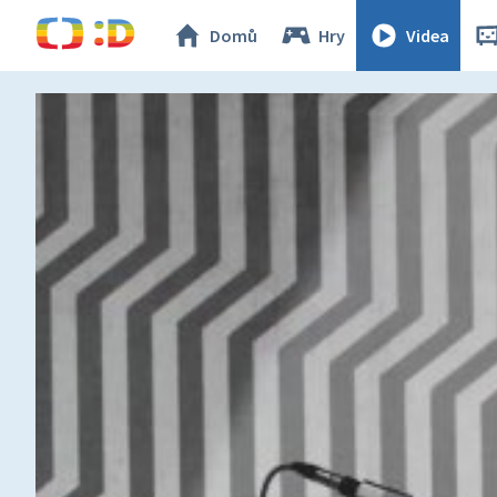
Domů
Hry
Videa