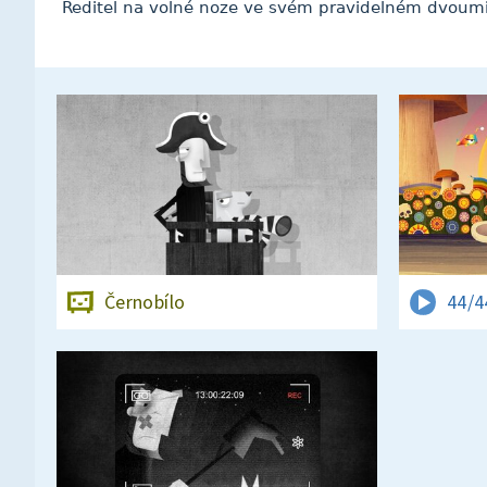
Ředitel na volné noze ve svém pravidelném dvou
Černobílo
44/4