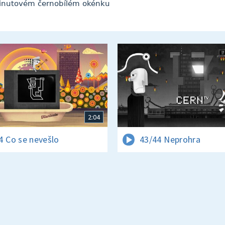
minutovém černobílém okénku
2:04
4 Co se nevešlo
43/44 Neprohra