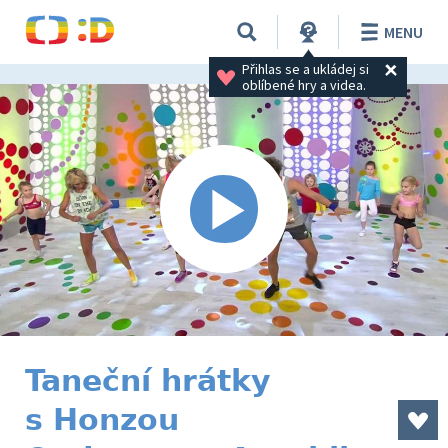
MENU
Přihlas se a ukládej si 
oblíbené hry a videa.
Taneční hrátky
s Honzou