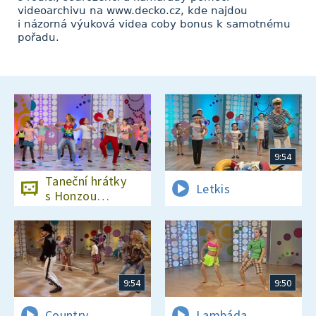
videoarchivu na www.decko.cz, kde najdou
i názorná výuková videa coby bonus k samotnému
pořadu.
9:54
Taneční hrátky
Letkis
s Honzou
Onderem
9:54
9:50
Country
Lambáda