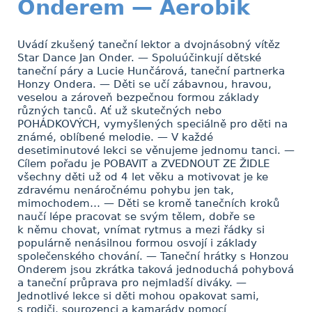
Onderem — Aerobik
Uvádí zkušený taneční lektor a dvojnásobný vítěz
Star Dance Jan Onder. — Spoluúčinkují dětské
taneční páry a Lucie Hunčárová, taneční partnerka
Honzy Ondera. — Děti se učí zábavnou, hravou,
veselou a zároveň bezpečnou formou základy
různých tanců. Ať už skutečných nebo
POHÁDKOVÝCH, vymyšlených speciálně pro děti na
známé, oblíbené melodie. — V každé
desetiminutové lekci se věnujeme jednomu tanci. —
Cílem pořadu je POBAVIT a ZVEDNOUT ZE ŽIDLE
všechny děti už od 4 let věku a motivovat je ke
zdravému nenáročnému pohybu jen tak,
mimochodem… — Děti se kromě tanečních kroků
naučí lépe pracovat se svým tělem, dobře se
k němu chovat, vnímat rytmus a mezi řádky si
populárně nenásilnou formou osvojí i základy
společenského chování. — Taneční hrátky s Honzou
Onderem jsou zkrátka taková jednoduchá pohybová
a taneční průprava pro nejmladší diváky. —
Jednotlivé lekce si děti mohou opakovat sami,
s rodiči, sourozenci a kamarády pomocí