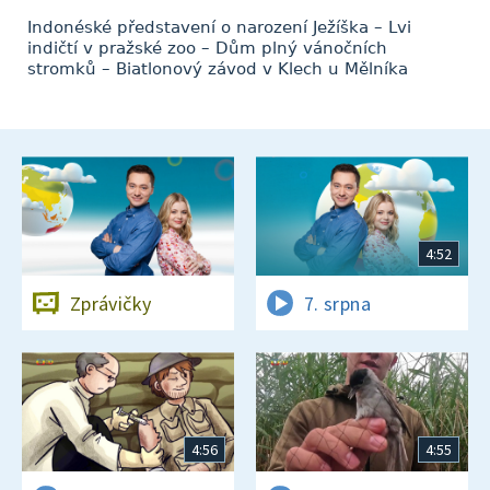
Indonéské představení o narození Ježíška – Lvi
indičtí v pražské zoo – Dům plný vánočních
stromků – Biatlonový závod v Klech u Mělníka
4:52
Zprávičky
7. srpna
4:56
4:55