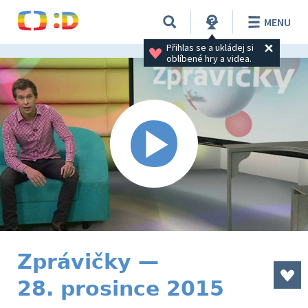
MENU
Přihlas se a ukládej si 
oblíbené hry a videa.
Zprávičky —
28. prosince 2015