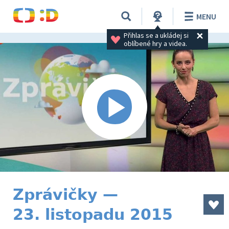
MENU
Přihlas se a ukládej si 
oblíbené hry a videa.
Zprávičky —
23. listopadu 2015