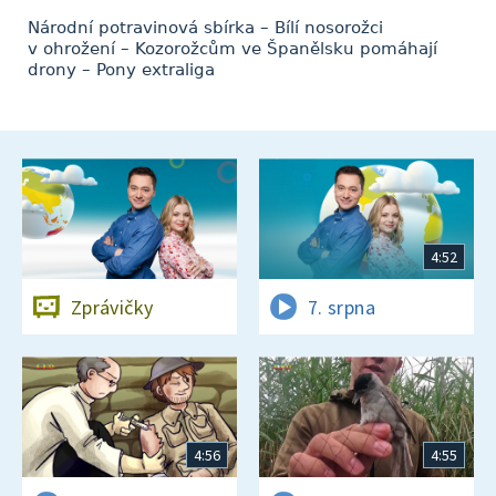
Národní potravinová sbírka – Bílí nosorožci
v ohrožení – Kozorožcům ve Španělsku pomáhají
drony – Pony extraliga
4:52
Zprávičky
7. srpna
4:56
4:55