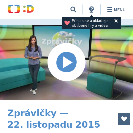
MENU
Přihlas se a ukládej si 
oblíbené hry a videa.
Zprávičky —
22. listopadu 2015