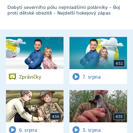
Dobytí severního pólu nejmladšími polárníky – Boj
proti dětské obezitě – Nejdelší hokejový zápas
4:52
Zprávičky
7. srpna
4:56
4:55
6. srpna
5. srpna