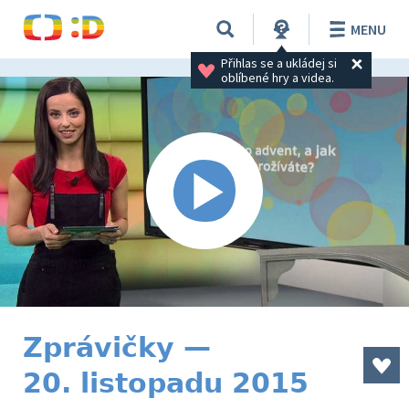
MENU
Přihlas se a ukládej si 
oblíbené hry a videa.
Zprávičky —
20. listopadu 2015