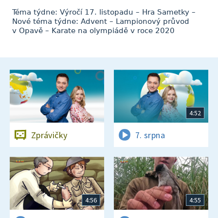
Téma týdne: Výročí 17. listopadu – Hra Sametky –
Nové téma týdne: Advent – Lampionový průvod
v Opavě – Karate na olympiádě v roce 2020
4:52
Zprávičky
7. srpna
4:56
4:55