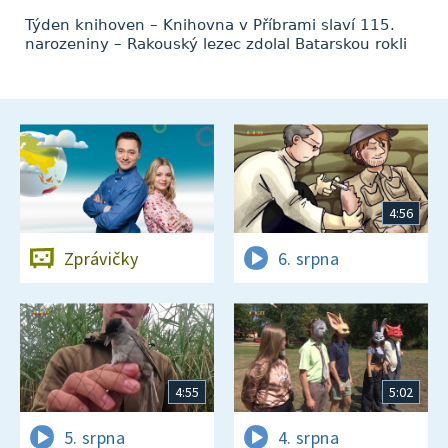
Týden knihoven – Knihovna v Příbrami slaví 115.
narozeniny – Rakouský lezec zdolal Batarskou rokli
4:56
Zprávičky
6. srpna
4:55
5:02
5. srpna
4. srpna