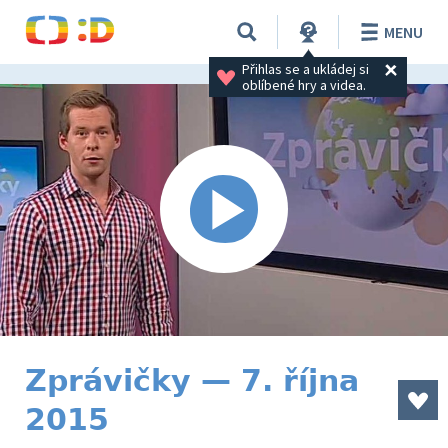
MENU
Přihlas se a ukládej si 
oblíbené hry a videa.
Zprávičky — 7. října
2015