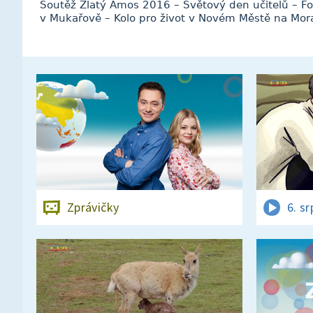
Soutěž Zlatý Ámos 2016 – Světový den učitelů – Fo
v Mukařově – Kolo pro život v Novém Městě na Mor
Zprávičky
6. s