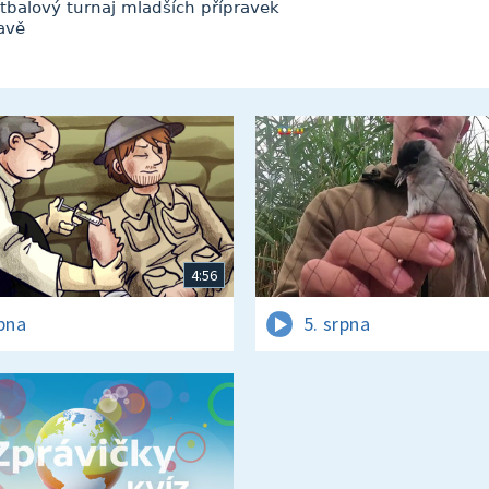
tbalový turnaj mladších přípravek
avě
4:56
rpna
5. srpna