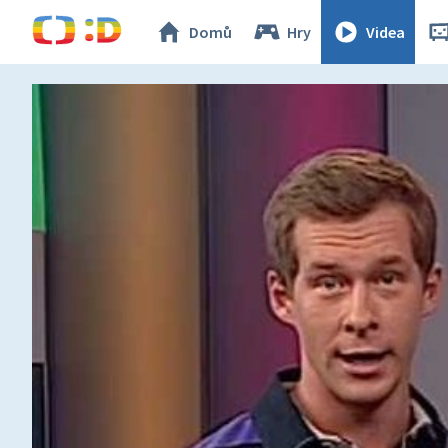
Domů
Hry
Videa