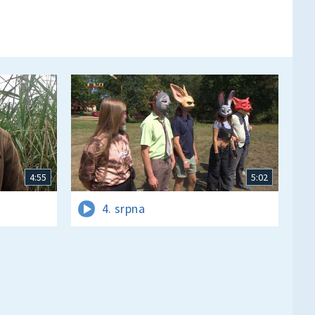
4:55
5:02
4. srpna