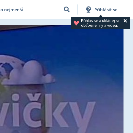
ro nejmenší
Přihlásit se
Přihlas se a ukládej si 
oblíbené hry a videa.