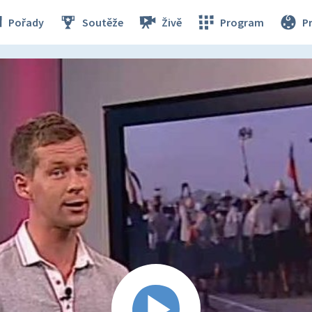
Pořady
Soutěže
Živě
Program
P