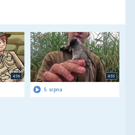
4:56
4:55
5. srpna