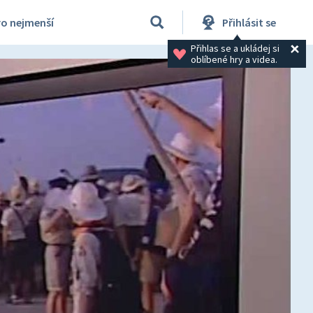
ro nejmenší
Přihlásit se
Přihlas se a ukládej si 
oblíbené hry a videa.