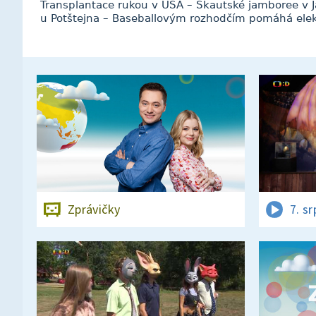
Transplantace rukou v USA – Skautské jamboree v 
u Potštejna – Baseballovým rozhodčím pomáhá elek
Zprávičky
7. s