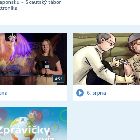
Japonsku – Skautský tábor
tronika
4:52
rpna
6. srpna