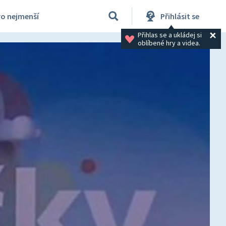
ro nejmenší
Přihlásit se
Přihlas se a ukládej si 
oblíbené hry a videa.