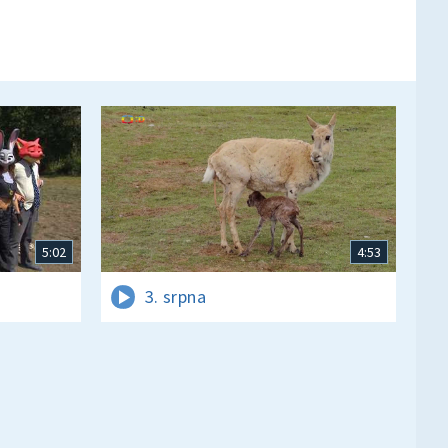
5:02
4:53
3. srpna