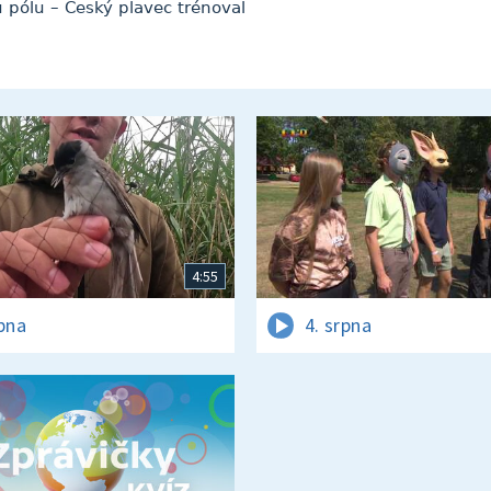
u pólu – Český plavec trénoval
4:55
rpna
4. srpna