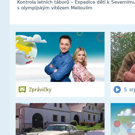
Kontrola letních táborů – Expedice dětí k Severním
s olympijským vítězem Melloulim
Zprávičky
5. s