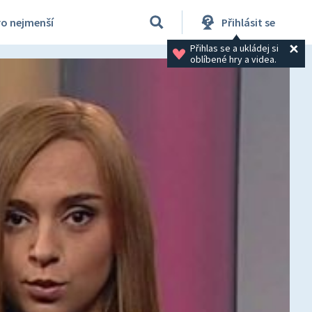
ro nejmenší
Přihlásit se
Přihlas se a ukládej si 
oblíbené hry a videa.