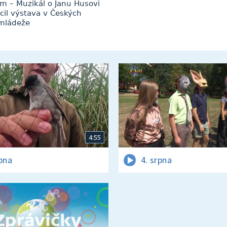
m – Muzikál o Janu Husovi
cil výstava v Českých
 mládeže
4:55
rpna
4. srpna