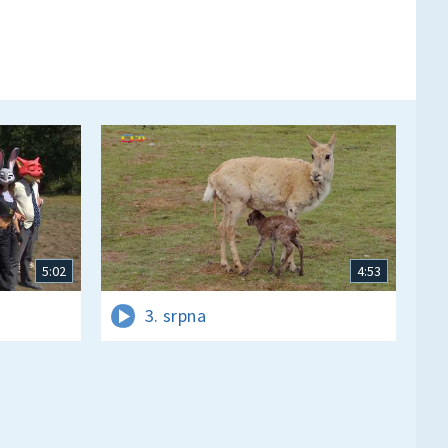
5:02
4:53
3. srpna