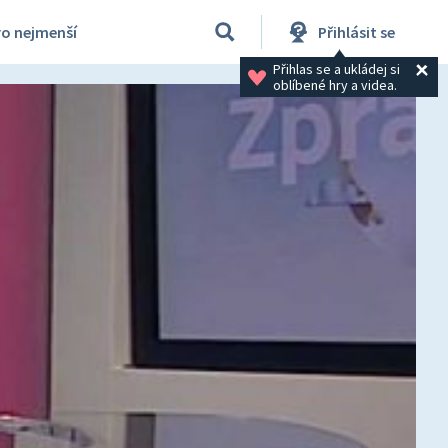
ro nejmenší
Přihlásit se
Přihlas se a ukládej si 
oblíbené hry a videa.