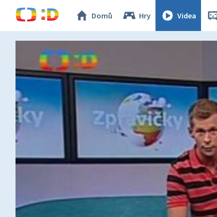
Domů
Hry
Videa