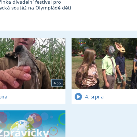
inka divadelní festival pro
elecká soutěž na Olympiádě dětí
4:55
rpna
4. srpna