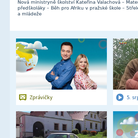
Nová ministryně školství Kateřina Valachová – Mateř
předškoláky – Běh pro Afriku v pražské škole – Stř
a mládeže
Zprávičky
5. s