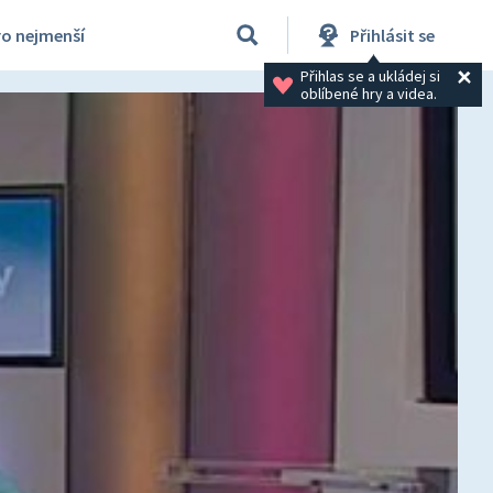
ro nejmenší
Přihlásit se
Přihlas se a ukládej si 
oblíbené hry a videa.