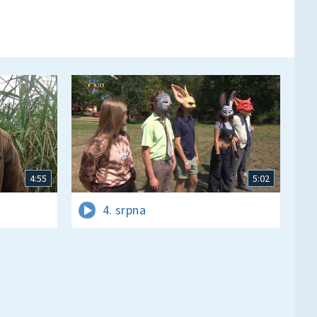
4:55
5:02
4. srpna