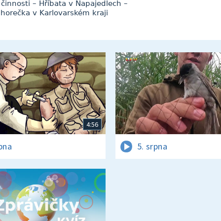
činnosti – Hříbata v Napajedlech –
 horečka v Karlovarském kraji
4:56
rpna
5. srpna