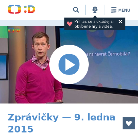
MENU
Přihlas se a ukládej si 
oblíbené hry a videa.
Zprávičky — 9. ledna
2015