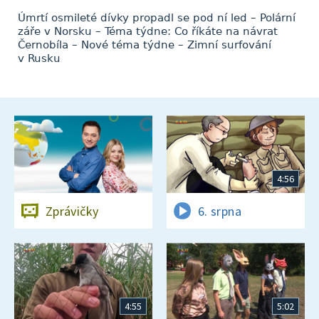
Úmrtí osmileté dívky propadl se pod ní led – Polární
záře v Norsku – Téma týdne: Co říkáte na návrat
Černobíla – Nové téma týdne – Zimní surfování
v Rusku
4:56
Zprávičky
6. srpna
4:55
5:02