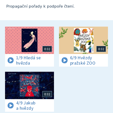
Propagační pořady k podpoře čtení.
0:32
0:32
1/9 Hledá se
6/9 Hvězdy
hvězda
pražské ZOO
0:32
4/9 Jakub
a hvězdy