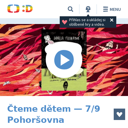
MENU
Přihlas se a ukládej si 
oblíbené hry a videa.
Čteme dětem — 7/9
Pohoršovna