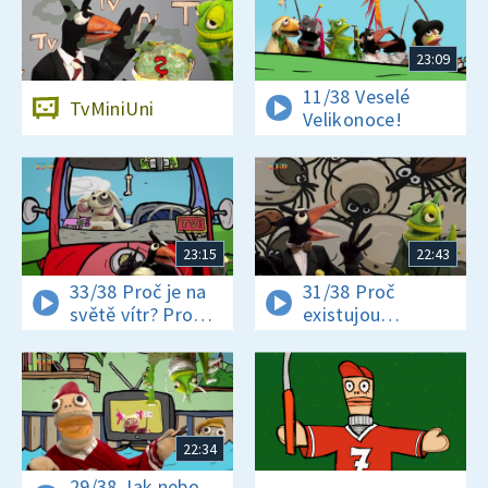
23:09
11/38 Veselé
TvMiniUni
Velikonoce!
23:15
22:43
33/38 Proč je na
31/38 Proč
světě vítr? Proč
existujou
jsou někteří hadi
klíšťata? Jak se
jedovatí?
vyrábí čokoláda?
22:34
29/38 Jak nebo