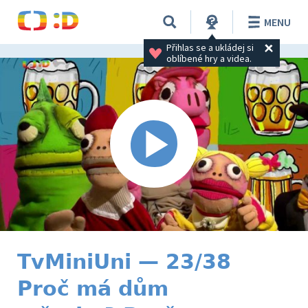
MENU
Přihlas se a ukládej si 
oblíbené hry a videa.
TvMiniUni — 23/38
Proč má dům