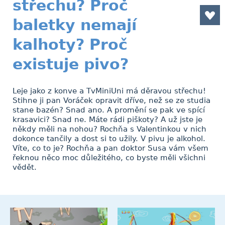
střechu? Proč
baletky nemají
kalhoty? Proč
existuje pivo?
Leje jako z konve a TvMiniUni má děravou střechu!
Stihne ji pan Voráček opravit dříve, než se ze studia
stane bazén? Snad ano. A promění se pak ve spící
krasavici? Snad ne. Máte rádi piškoty? A už jste je
někdy měli na nohou? Rochňa s Valentinkou v nich
dokonce tančily a dost si to užily. V pivu je alkohol.
Víte, co to je? Rochňa a pan doktor Susa vám všem
řeknou něco moc důležitého, co byste měli všichni
vědět.