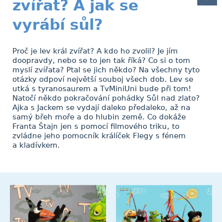
zvířat? A jak se
vyrábí sůl?
Proč je lev král zvířat? A kdo ho zvolil? Je jím
doopravdy, nebo se to jen tak říká? Co si o tom
myslí zvířata? Ptal se jich někdo? Na všechny tyto
otázky odpoví největší souboj všech dob. Lev se
utká s tyranosaurem a TvMiniUni bude při tom!
Natočí někdo pokračování pohádky Sůl nad zlato?
Ajka s Jackem se vydají daleko předaleko, až na
samý břeh moře a do hlubin země. Co dokáže
Franta Štajn jen s pomocí filmového triku, to
zvládne jeho pomocník králíček Flegy s fénem
a kladívkem.