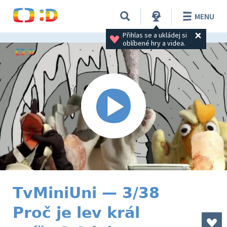
MENU
Přihlas se a ukládej si 
oblíbené hry a videa.
TvMiniUni — 3/38
Proč je lev král