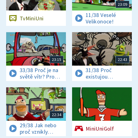
23:09
11/38 Veselé
TvMiniUni
Velikonoce!
23:15
22:43
33/38 Proč je na
31/38 Proč
světě vítr? Proč
existujou
jsou někteří hadi
klíšťata? Jak se
jedovatí?
vyrábí čokoláda?
22:34
29/38 Jak nebo
MiniUniGolf
proč vznikly