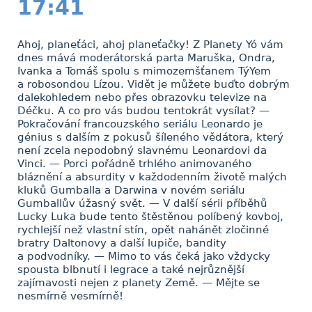
17:41
Ahoj, planeťáci, ahoj planeťačky! Z Planety Yó vám
dnes mává moderátorská parta Maruška, Ondra,
Ivanka a Tomáš spolu s mimozemšťanem TýYem
a robosondou Lízou. Vidět je můžete buďto dobrým
dalekohledem nebo přes obrazovku televize na
Déčku. A co pro vás budou tentokrát vysílat? —
Pokračování francouzského seriálu Leonardo je
génius s dalším z pokusů šíleného vědátora, který
není zcela nepodobný slavnému Leonardovi da
Vinci. — Porci pořádně trhlého animovaného
bláznění a absurdity v každodenním životě malých
kluků Gumballa a Darwina v novém seriálu
Gumballův úžasný svět. — V další sérii příběhů
Lucky Luka bude tento štěstěnou políbený kovboj,
rychlejší než vlastní stín, opět nahánět zločinné
bratry Daltonovy a další lupiče, bandity
a podvodníky. — Mimo to vás čeká jako vždycky
spousta blbnutí i legrace a také nejrůznější
zajímavosti nejen z planety Země. — Mějte se
nesmírně vesmírně!