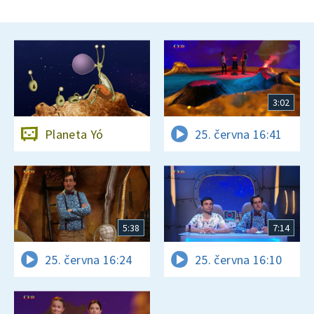
3:02
Planeta Yó
25. června 16:41
5:38
7:14
25. června 16:24
25. června 16:10