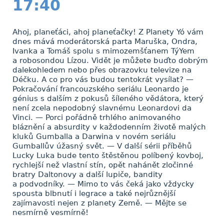
17:40
Ahoj, planeťáci, ahoj planeťačky! Z Planety Yó vám
dnes mává moderátorská parta Maruška, Ondra,
Ivanka a Tomáš spolu s mimozemšťanem TýYem
a robosondou Lízou. Vidět je můžete buďto dobrým
dalekohledem nebo přes obrazovku televize na
Déčku. A co pro vás budou tentokrát vysílat? —
Pokračování francouzského seriálu Leonardo je
génius s dalším z pokusů šíleného vědátora, který
není zcela nepodobný slavnému Leonardovi da
Vinci. — Porci pořádně trhlého animovaného
bláznění a absurdity v každodenním životě malých
kluků Gumballa a Darwina v novém seriálu
Gumballův úžasný svět. — V další sérii příběhů
Lucky Luka bude tento štěstěnou políbený kovboj,
rychlejší než vlastní stín, opět nahánět zločinné
bratry Daltonovy a další lupiče, bandity
a podvodníky. — Mimo to vás čeká jako vždycky
spousta blbnutí i legrace a také nejrůznější
zajímavosti nejen z planety Země. — Mějte se
nesmírně vesmírně!