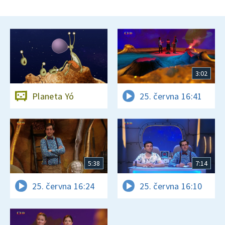
3:02
Planeta Yó
25. června 16:41
5:38
7:14
25. června 16:24
25. června 16:10