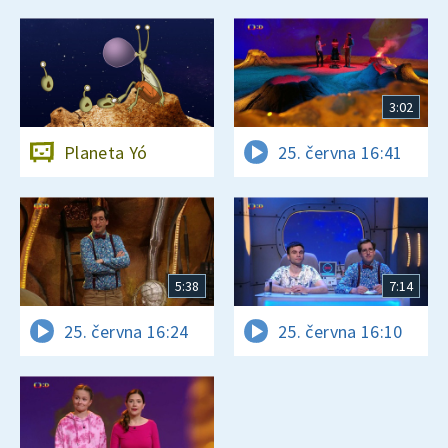
3:02
Planeta Yó
25. června 16:41
5:38
7:14
25. června 16:24
25. června 16:10