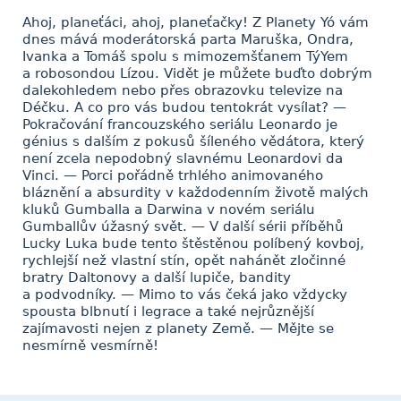
Ahoj, planeťáci, ahoj, planeťačky! Z Planety Yó vám
dnes mává moderátorská parta Maruška, Ondra,
Ivanka a Tomáš spolu s mimozemšťanem TýYem
a robosondou Lízou. Vidět je můžete buďto dobrým
dalekohledem nebo přes obrazovku televize na
Déčku. A co pro vás budou tentokrát vysílat? —
Pokračování francouzského seriálu Leonardo je
génius s dalším z pokusů šíleného vědátora, který
není zcela nepodobný slavnému Leonardovi da
Vinci. — Porci pořádně trhlého animovaného
bláznění a absurdity v každodenním životě malých
kluků Gumballa a Darwina v novém seriálu
Gumballův úžasný svět. — V další sérii příběhů
Lucky Luka bude tento štěstěnou políbený kovboj,
rychlejší než vlastní stín, opět nahánět zločinné
bratry Daltonovy a další lupiče, bandity
a podvodníky. — Mimo to vás čeká jako vždycky
spousta blbnutí i legrace a také nejrůznější
zajímavosti nejen z planety Země. — Mějte se
nesmírně vesmírně!