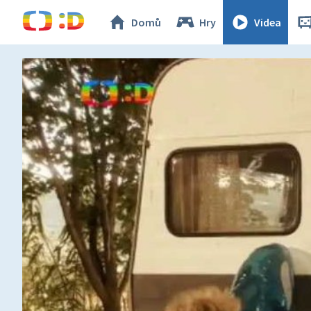
Domů
Hry
Videa