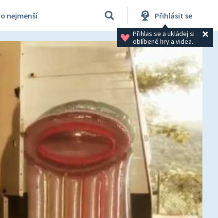
ro nejmenší
Přihlásit se
Přihlas se a ukládej si 
oblíbené hry a videa.