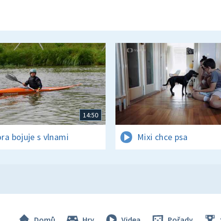
14:50
ra bojuje s vlnami
Mixi chce psa
Domů
Hry
Videa
Pořady