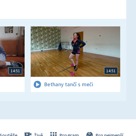
14:51
14:51
Bethany tančí s meči
Soutěže
Živě
Program
Pro nejmenší