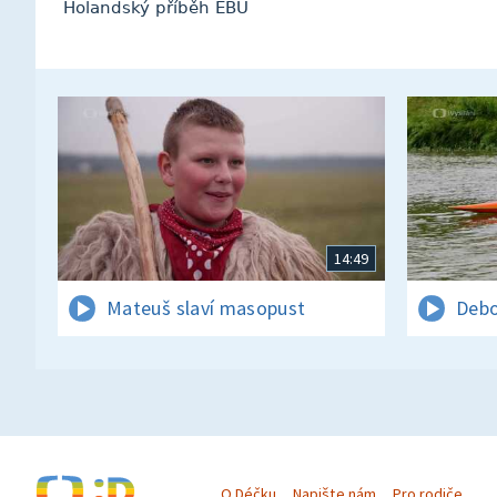
Holandský příběh EBU
14:49
Mateuš slaví masopust
Debo
O Déčku
Napište nám
Pro rodiče